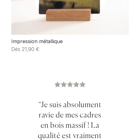
Impression métallique
Bl
Dès
21,90
€
D
“Je suis absolument
ravie de mes cadres
en bois massif ! La
qualité est vraiment