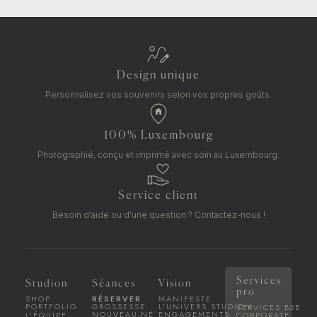
Design unique
Personnalisez vos souvenirs selon vos propres goûts.
100% Luxembourg
Photographié, conçu et imprimé avec soin au Luxembourg.
Service client
Besoin d'aide ou d'une question ?
Contactez-nous !
Services
Studion
Séances
Vision
pro
SHOP
RÉSERVER
MANIFESTE
PORTFOLIO
GROSSESSE
L'UNIVERS STUDION
SERVICES B2B
NOUVEAU-NÉ
ENGAGEMENTS
L'ÉQUIPE
CORPORATE