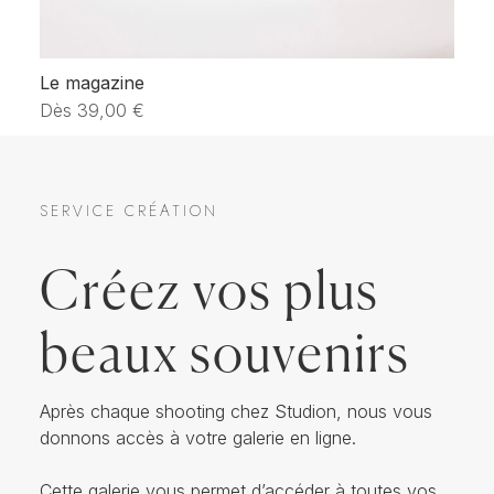
Le magazine
Fo
Dès
39,00
€
D
SERVICE CRÉATION
Créez vos plus
beaux souvenirs
Après chaque shooting chez Studion, nous vous
donnons accès à votre galerie en ligne.
Cette galerie vous permet d’accéder à toutes vos