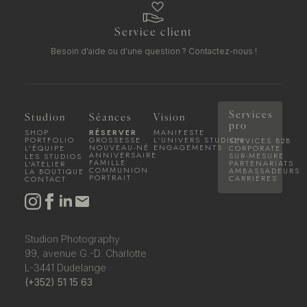
Service client
Besoin d'aide ou d'une question ?
Contactez-nous !
Services
Studion
Séances
Vision
pro
SHOP
RÉSERVER
MANIFESTE
PORTFOLIO
GROSSESSE
L'UNIVERS STUDION
SERVICES B2B
NOUVEAU-NÉ
ENGAGEMENTS
L'ÉQUIPE
CORPORATE
ANNIVERSAIRE
SUR-MESURE
LES STUDIOS
FAMILLE
PARTENARIATS
L'ATELIER
COMMUNION
AMBASSADEURS
LA BOUTIQUE
PORTRAIT
CARRIÈRES
CONTACT
Studion Photography
99, avenue G.-D. Charlotte
L-3441 Dudelange
(+352) 51 15 63