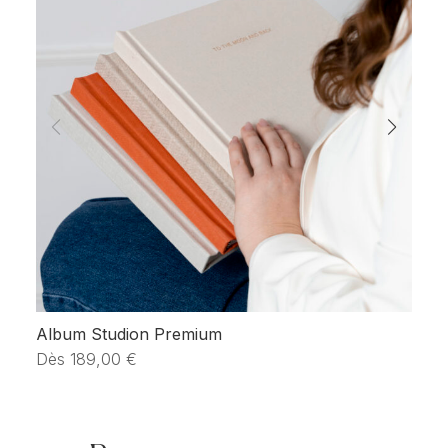
Album Studion Premium
Li
Dès
189,00
€
D