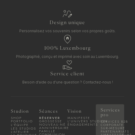
Design unique
Personnalisez vos souvenirs selon vos propres goûts.
100% Luxembourg
Photographié, conçu et imprimé avec soin au Luxembourg.
Service client
Besoin d'aide ou d'une question ?
Contactez-nous !
Services
Studion
Séances
Vision
pro
SHOP
RÉSERVER
MANIFESTE
PORTFOLIO
GROSSESSE
L'UNIVERS STUDION
SERVICES B2B
NOUVEAU-NÉ
ENGAGEMENTS
L'ÉQUIPE
CORPORATE
ANNIVERSAIRE
SUR-MESURE
LES STUDIOS
FAMILLE
PARTENARIATS
L'ATELIER
COMMUNION
AMBASSADEURS
LA BOUTIQUE