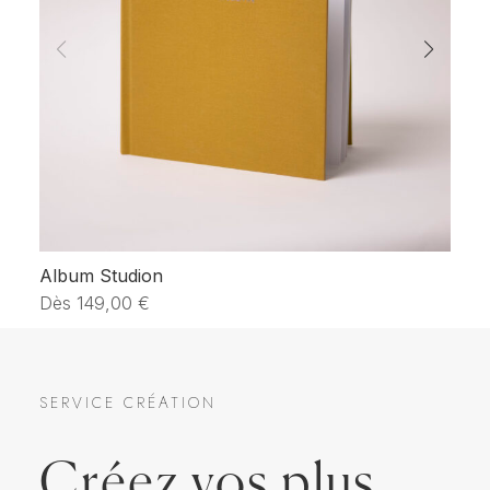
Album Studion
Li
Dès
149,00
€
D
SERVICE CRÉATION
Créez vos plus