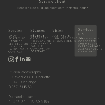
Service client
Besoin d'aide ou d'une question ?
Contactez-nous !
Services
Studion
Séances
Vision
pro
SHOP
RÉSERVER
MANIFESTE
PORTFOLIO
GROSSESSE
L'UNIVERS STUDION
SERVICES B2B
NOUVEAU-NÉ
ENGAGEMENTS
L'ÉQUIPE
CORPORATE
ANNIVERSAIRE
SUR-MESURE
LES STUDIOS
FAMILLE
PARTENARIATS
L'ATELIER
COMMUNION
AMBASSADEURS
LA BOUTIQUE
PORTRAIT
CARRIÈRES
CONTACT
Studion Photography
99, avenue G.-D. Charlotte
L-3441 Dudelange
(+352) 51 15 63
Du mardi au samedi
9h à 12h30 et 13h30 à 18h