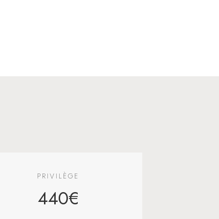
PRIVILÈGE
440€