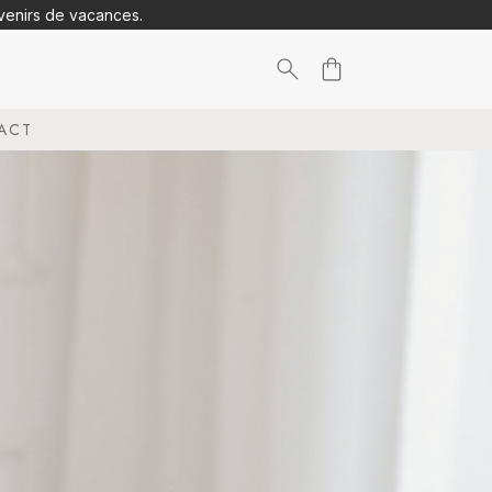
uvenirs de vacances.
Search
ACT
for: