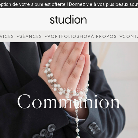
eption de votre album est offerte ! Donnez vie à vos plus beaux so
VICES
SÉANCES
PORTFOLIO
SHOP
À PROPOS
CONT
NOS SÉANCES
Communion