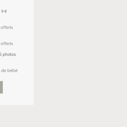
39€
 offerts
 offerts
5 photos
an de bébé