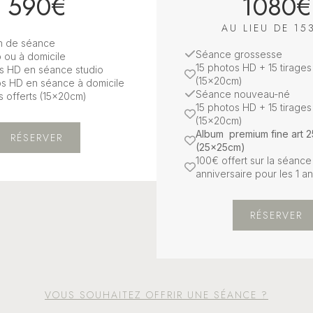
590€
1080€
AU LIEU DE 15
2h de séance
Séance grossesse
o ou à domicile
15 photos HD + 15 tirages
s HD en séance studio
(15x20cm)
s HD en séance à domicile
Séance nouveau-né
es offerts (15x20cm)
15 photos HD + 15 tirages
(15x20cm)
Album premium fine art 2
RÉSERVER
(25x25cm)
100€ offert sur la séance
anniversaire pour les 1 
RÉSERVER
VOUS SOUHAITEZ OFFRIR UNE SÉANCE ?