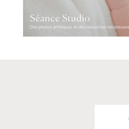
Séance Studio
Des photos artistiques et des retouches minutieuse