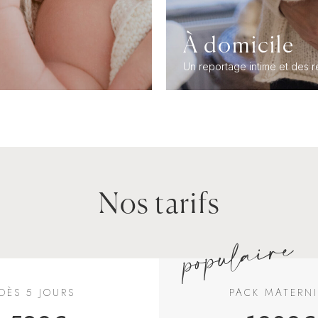
À domicile
s
Un reportage intime et des 
Nos tarifs
populaire
DÈS 5 JOURS
PACK MATERNI