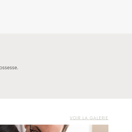
?
rossesse.
VOIR LA GALERIE