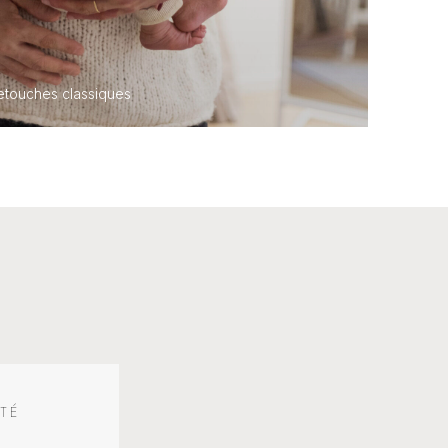
retouches classiques
TÉ