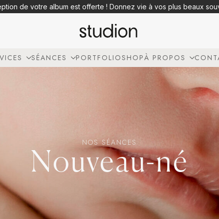
eption de votre album est offerte ! Donnez vie à vos plus beaux so
VICES
SÉANCES
PORTFOLIO
SHOP
À PROPOS
CONT
NOS SÉANCES
Nouveau-né