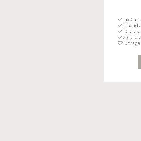
1h30 à 
En studi
10 photo
20 photo
10 tirag