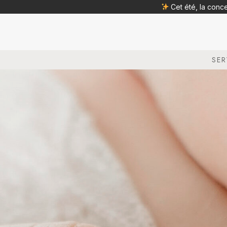
Cet été, la conc
SER