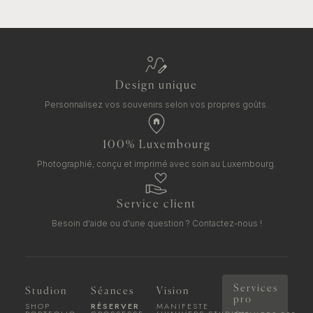
Design unique
Personnalisez vos souvenirs selon vos propres goûts.
100% Luxembourg
Photographié, conçu et imprimé avec soin au Luxembourg.
Service client
Besoin d'aide ou d'une question ?
Contactez-nous !
Services
Studion
Séances
Vision
pro
SHOP
RÉSERVER
MANIFESTE