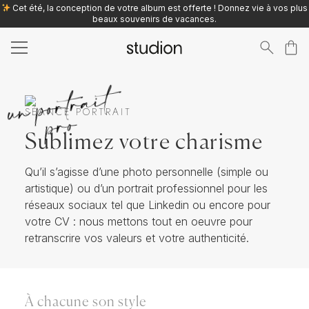
Cet été, la conception de votre album est offerte ! Donnez vie à vos plus
beaux souvenirs de vacances.
Search
un portrait
for:
pro
SÉANCE PORTRAIT
Sublimez votre charisme
Qu’il s’agisse d’une photo personnelle (simple ou
artistique) ou d’un portrait professionnel pour les
réseaux sociaux tel que Linkedin ou encore pour
votre CV : nous mettons tout en oeuvre pour
retranscrire vos valeurs et votre authenticité.
À chacune son style