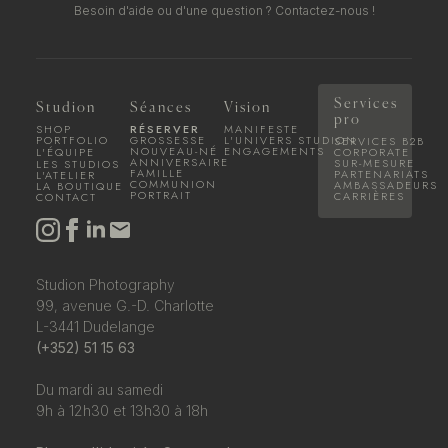
Besoin d'aide ou d'une question ?
Contactez-nous !
Services
Studion
Séances
Vision
pro
SHOP
RÉSERVER
MANIFESTE
PORTFOLIO
GROSSESSE
L'UNIVERS STUDION
SERVICES B2B
NOUVEAU-NÉ
ENGAGEMENTS
L'ÉQUIPE
CORPORATE
ANNIVERSAIRE
SUR-MESURE
LES STUDIOS
FAMILLE
PARTENARIATS
L'ATELIER
COMMUNION
AMBASSADEURS
LA BOUTIQUE
PORTRAIT
CARRIÈRES
CONTACT
Studion Photography
99, avenue G.-D. Charlotte
L-3441 Dudelange
(+352) 51 15 63
Du mardi au samedi
9h à 12h30 et 13h30 à 18h