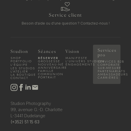
Service client
Besoin d'aide ou d'une question ?
Contactez-nous !
Services
Studion
Séances
Vision
pro
SHOP
RÉSERVER
MANIFESTE
PORTFOLIO
GROSSESSE
L'UNIVERS STUDION
SERVICES B2B
NOUVEAU-NÉ
ENGAGEMENTS
L'ÉQUIPE
CORPORATE
ANNIVERSAIRE
SUR-MESURE
LES STUDIOS
FAMILLE
PARTENARIATS
L'ATELIER
COMMUNION
AMBASSADEURS
LA BOUTIQUE
PORTRAIT
CARRIÈRES
CONTACT
Studion Photography
99, avenue G.-D. Charlotte
L-3441 Dudelange
(+352) 51 15 63