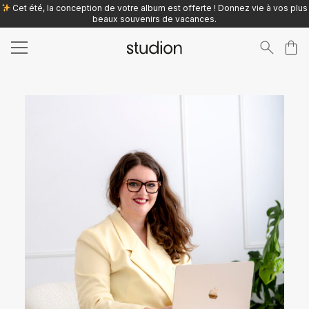
Cet été, la conception de votre album est offerte ! Donnez vie à vos plus
beaux souvenirs de vacances.
Search
for: