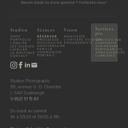
Besoin d'aide ou d'une question ?
Contactez-nous !
Services
Studion
Séances
Vision
pro
SHOP
RÉSERVER
MANIFESTE
PORTFOLIO
GROSSESSE
L'UNIVERS STUDION
SERVICES B2B
NOUVEAU-NÉ
ENGAGEMENTS
L'ÉQUIPE
CORPORATE
ANNIVERSAIRE
SUR-MESURE
LES STUDIOS
FAMILLE
PARTENARIATS
L'ATELIER
COMMUNION
AMBASSADEURS
LA BOUTIQUE
PORTRAIT
CARRIÈRES
CONTACT
Studion Photography
99, avenue G.-D. Charlotte
L-3441 Dudelange
(+352) 51 15 63
Du mardi au samedi
9h à 12h30 et 13h30 à 18h