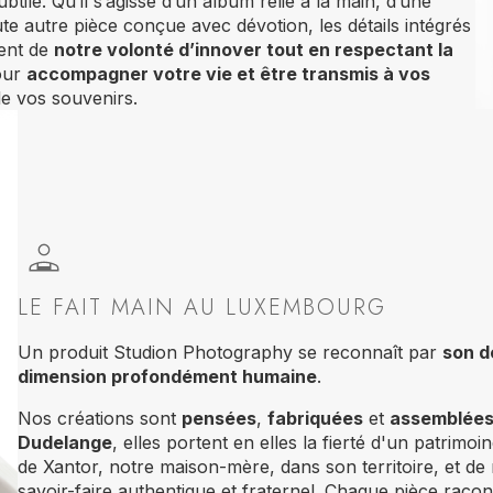
ile. Qu’il s’agisse d’un album relié à la main, d’une
te autre pièce conçue avec dévotion, les détails intégrés
ent de
notre volonté d’innover tout en respectant la
our
accompagner votre vie et être transmis à vos
de vos souvenirs.
LE FAIT MAIN AU LUXEMBOURG
Un produit Studion Photography se reconnaît par
son d
dimension profondément humaine
.
Nos créations sont
pensées
,
fabriquées
et
assemblées 
Dudelange
, elles portent en elles la fierté d'un patrimoi
de Xantor, notre maison-mère, dans son territoire, et de
savoir-faire authentique et fraternel. Chaque pièce raconte