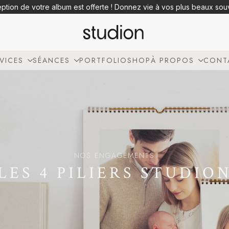
eption de votre album est offerte ! Donnez vie à vos plus beaux so
VICES
SÉANCES
PORTFOLIO
SHOP
À PROPOS
CONT
NOS ENGAGEMENTS
LES 4 PILIERS STUDIO