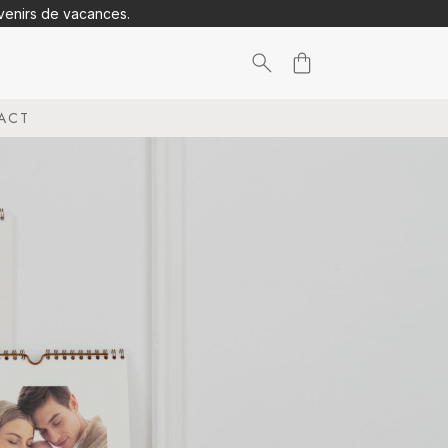
uvenirs de vacances.
Search
ACT
for:
N