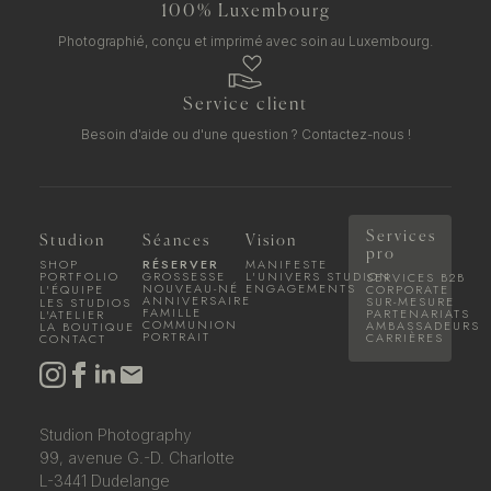
100% Luxembourg
Photographié, conçu et imprimé avec soin au Luxembourg.
Service client
Besoin d'aide ou d'une question ?
Contactez-nous !
Services
Studion
Séances
Vision
pro
SHOP
RÉSERVER
MANIFESTE
PORTFOLIO
GROSSESSE
L'UNIVERS STUDION
SERVICES B2B
NOUVEAU-NÉ
ENGAGEMENTS
L'ÉQUIPE
CORPORATE
ANNIVERSAIRE
SUR-MESURE
LES STUDIOS
FAMILLE
PARTENARIATS
L'ATELIER
COMMUNION
AMBASSADEURS
LA BOUTIQUE
PORTRAIT
CARRIÈRES
CONTACT
Studion Photography
99, avenue G.-D. Charlotte
L-3441 Dudelange