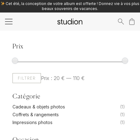
Cet été, la conception de votre album est offerte ! Donnez vie à vos plus
beaux souvenirs de vacances.
Search
for:
Prix
Prix
Prix
FILTRER
Prix :
20 €
—
110 €
min
max
Catégorie
Cadeaux & objets photos
(1)
Coffrets & rangements
(1)
Impressions photos
(1)