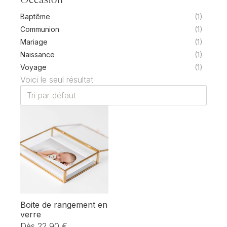
Occasion
Baptême
(1)
Communion
(1)
Mariage
(1)
Naissance
(1)
Voyage
(1)
Voici le seul résultat
Boite de rangement en
verre
Dès
22,90
€