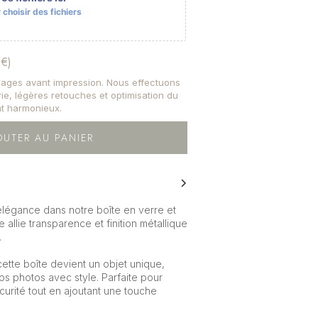
choisir des fichiers
 €)
images avant impression. Nous effectuons
trie, légères retouches et optimisation du
t harmonieux.
OUTER AU PANIER
légance dans notre boîte en verre et
 allie transparence et finition métallique
.
ette boîte devient un objet unique,
vos photos avec style. Parfaite pour
urité tout en ajoutant une touche