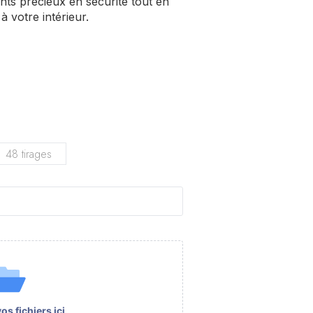
ts précieux en sécurité tout en
 votre intérieur.
48 tirages
s fichiers ici