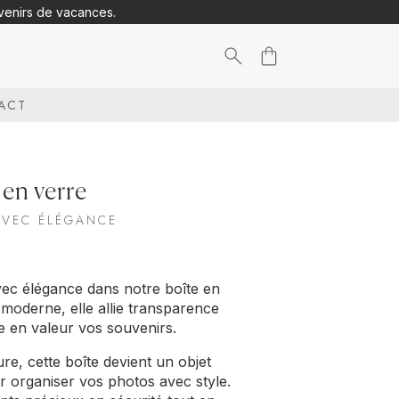
uvenirs de vacances.
Search
ACT
for:
en verre
AVEC ÉLÉGANCE
ec élégance dans notre boîte en
t moderne, elle allie transparence
re en valeur vos souvenirs.
e, cette boîte devient un objet
ur organiser vos photos avec style.