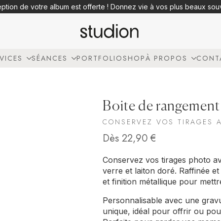
eption de votre album est offerte ! Donnez vie à vos plus beaux so
VICES
SÉANCES
PORTFOLIO
SHOP
À PROPOS
CONT
Boite de rangement 
CONSERVEZ VOS TIRAGES 
Dès
22,90
€
Conservez vos tirages photo av
verre et laiton doré. Raffinée e
et finition métallique pour mett
Personnalisable avec une gravur
unique, idéal pour offrir ou po