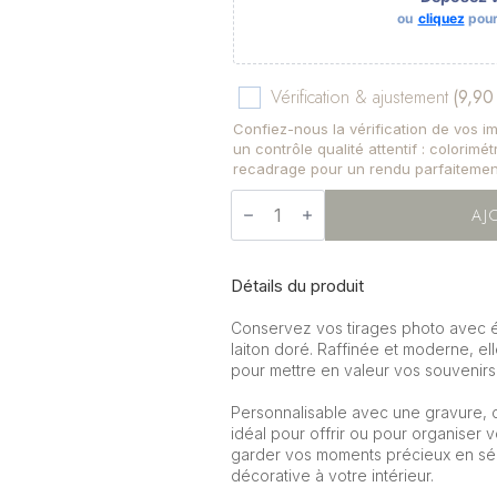
ou
cliquez
pour 
Vérification & ajustement
(9,90
Confiez-nous la vérification de vos 
un contrôle qualité attentif : colorimé
recadrage pour un rendu parfaitemen
quantité
de
AJ
Boite
de
rangement
en
Détails du produit
verre
Conservez vos tirages photo avec é
laiton doré. Raffinée et moderne, elle
pour mettre en valeur vos souvenirs
Personnalisable avec une gravure, c
idéal pour offrir ou pour organiser 
garder vos moments précieux en séc
décorative à votre intérieur.