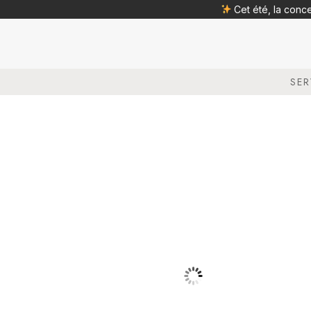
Cet été, la conc
SER