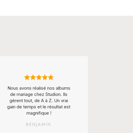
Nous avons réalisé nos albums
De magnif
de mariage chez Studion. Ils
naissa
gèrent tout, de A à Z. Un vrai
remplis d
gain de temps et le résultat est
précieuses
magnifique !
ma vie.
BENJAMIN