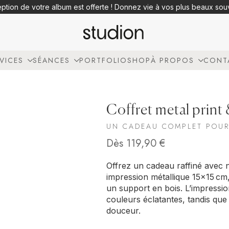
eption de votre album est offerte ! Donnez vie à vos plus beaux so
VICES
SÉANCES
PORTFOLIO
SHOP
À PROPOS
CONT
Coffret metal print
UN CADEAU COMPLET POUR
Dès
119,90
€
Offrez un cadeau raffiné avec n
impression métallique 15×15 cm
un support en bois. L’impressi
couleurs éclatantes, tandis que
douceur.