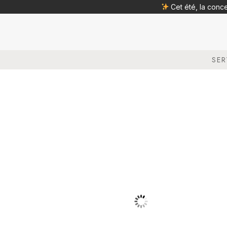
Cet été, la conc
SER