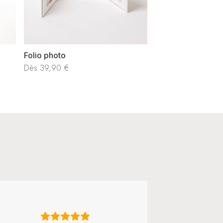
Folio photo
Dès
39,90
€