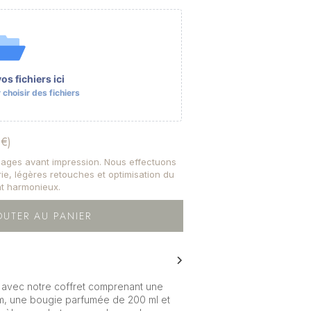
s fichiers ici
choisir des fichiers
 €)
images avant impression. Nous effectuons
trie, légères retouches et optimisation du
t harmonieux.
OUTER AU PANIER
é avec notre coffret comprenant une
cm, une bougie parfumée de 200 ml et