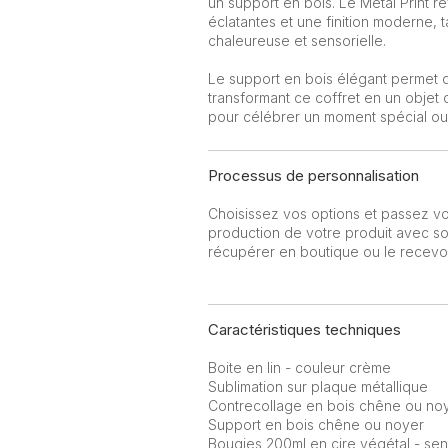
un support en bois. Le Metal Print 
éclatantes et une finition moderne, 
chaleureuse et sensorielle.
Le support en bois élégant permet d
transformant ce coffret en un objet 
pour célébrer un moment spécial ou 
Processus de personnalisation
Choisissez vos options et passez v
production de votre produit avec soi
récupérer en boutique ou le recevoir
Caractéristiques techniques
Boite en lin - couleur crème
Sublimation sur plaque métallique
Contrecollage en bois chêne ou no
Support en bois chêne ou noyer
Bougies 200ml en cire végétal - sen