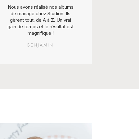
Nous avons réalisé nos albums
De magnif
de mariage chez Studion. Ils
naissa
gèrent tout, de A à Z. Un vrai
remplis d
gain de temps et le résultat est
précieuses
magnifique !
ma vie.
BENJAMIN