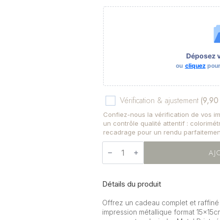
Déposez vo
ou
cliquez
pour 
Vérification & ajustement
(9,90
Confiez-nous la vérification de vos 
un contrôle qualité attentif : colorimé
recadrage pour un rendu parfaitemen
quantité
de
AJ
Coffret
metal
print
&
Détails du produit
bougie
Offrez un cadeau complet et raffin
impression métallique format 15x15