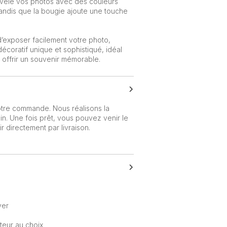
révèle vos photos avec des couleurs
tandis que la bougie ajoute une touche
’exposer facilement votre photo,
décoratif unique et sophistiqué, idéal
offrir un souvenir mémorable.
otre commande. Nous réalisons la
n. Une fois prêt, vous pouvez venir le
 directement par livraison.
yer
teur au choix