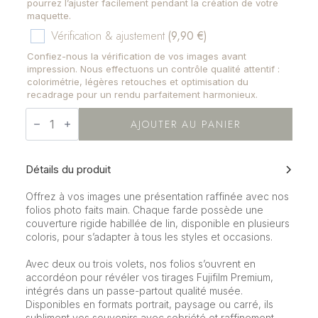
pourrez l’ajuster facilement pendant la création de votre
maquette.
Vérification & ajustement
(9,90 €)
Confiez-nous la vérification de vos images avant
impression. Nous effectuons un contrôle qualité attentif :
colorimétrie, légères retouches et optimisation du
recadrage pour un rendu parfaitement harmonieux.
quantité
de
AJOUTER AU PANIER
Folio
photo
Détails du produit
Offrez à vos images une présentation raffinée avec nos
folios photo faits main. Chaque farde possède une
couverture rigide habillée de lin, disponible en plusieurs
coloris, pour s’adapter à tous les styles et occasions.
Avec deux ou trois volets, nos folios s’ouvrent en
accordéon pour révéler vos tirages Fujifilm Premium,
intégrés dans un passe-partout qualité musée.
Disponibles en formats portrait, paysage ou carré, ils
subliment vos souvenirs avec sobriété et raffinement.