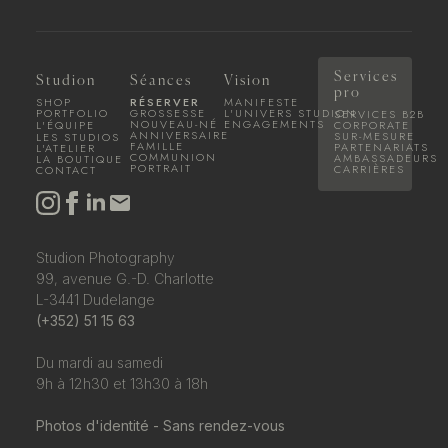
Services
Studion
Séances
Vision
pro
SHOP
RÉSERVER
MANIFESTE
PORTFOLIO
GROSSESSE
L'UNIVERS STUDION
SERVICES B2B
NOUVEAU-NÉ
ENGAGEMENTS
L'ÉQUIPE
CORPORATE
ANNIVERSAIRE
SUR-MESURE
LES STUDIOS
FAMILLE
PARTENARIATS
L'ATELIER
COMMUNION
AMBASSADEURS
LA BOUTIQUE
PORTRAIT
CARRIÈRES
CONTACT
Studion Photography
99, avenue G.-D. Charlotte
L-3441 Dudelange
(+352) 51 15 63
Du mardi au samedi
9h à 12h30 et 13h30 à 18h
Photos d'identité - Sans rendez-vous