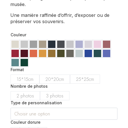
musée.
Une manière raffinée d’offrir, d’exposer ou de
préserver vos souvenirs.
Couleur
Format
15*15cm
20*20cm
25*25cm
Nombre de photos
2 photos
3 photos
Type de personnalisation
Couleur dorure