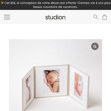
Cet été, la conception de votre album est offerte ! Donnez vie à vos plus
beaux souvenirs de vacances.
Search
for: