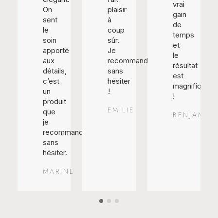
vrai
On
plaisir
gain
sent
à
de
le
coup
temps
soin
sûr.
et
apporté
Je
le
aux
recommande
résultat
détails,
sans
est
c’est
hésiter
magnifique
un
!
!
produit
EMILIE
que
BENJAMIN
je
recommande
sans
hésiter.
MARINE