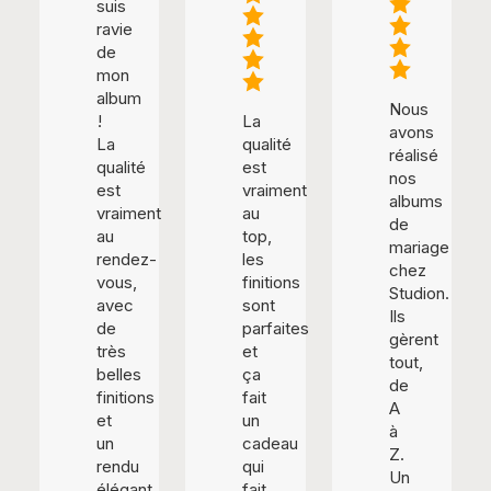
suis
ravie
de
mon
album
Nous
!
La
avons
La
qualité
réalisé
qualité
est
nos
est
vraiment
albums
vraiment
au
de
au
top,
mariage
rendez-
les
chez
vous,
finitions
Studion.
avec
sont
Ils
de
parfaites
gèrent
très
et
tout,
belles
ça
de
finitions
fait
A
et
un
à
un
cadeau
Z.
rendu
qui
Un
élégant.
fait