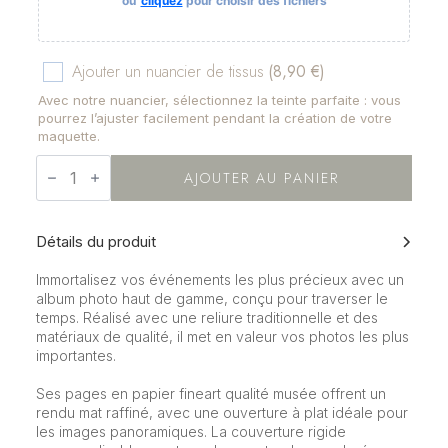
ou
cliquez
pour choisir des fichiers
Ajouter un nuancier de tissus
(8,90 €)
Avec notre nuancier, sélectionnez la teinte parfaite : vous
pourrez l’ajuster facilement pendant la création de votre
maquette.
quantité
de
AJOUTER AU PANIER
Album
premium
fine
art
Détails du produit
Immortalisez vos événements les plus précieux avec un
album photo haut de gamme, conçu pour traverser le
temps. Réalisé avec une reliure traditionnelle et des
matériaux de qualité, il met en valeur vos photos les plus
importantes.
Ses pages en papier fineart qualité musée offrent un
rendu mat raffiné, avec une ouverture à plat idéale pour
les images panoramiques. La couverture rigide