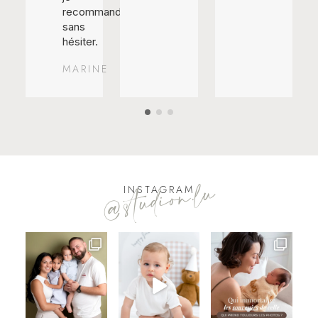
recommande
sans
hésiter.
MARINE
@studion.lu
INSTAGRAM