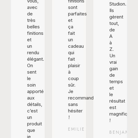
vous,
finitions
Studion.
avec
sont
Ils
de
parfaites
gèrent
très
et
tout,
belles
ça
de
finitions
fait
A
et
un
à
un
cadeau
Z.
rendu
qui
Un
élégant.
fait
vrai
On
plaisir
gain
sent
à
de
le
coup
temps
soin
sûr.
et
apporté
Je
le
aux
recommande
résultat
détails,
sans
est
c’est
hésiter
magnifique
un
!
!
produit
EMILIE
que
BENJAMIN
je