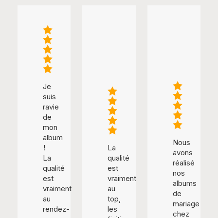
Je
suis
ravie
de
mon
album
Nous
!
La
avons
La
qualité
réalisé
qualité
est
nos
est
vraiment
albums
vraiment
au
de
au
top,
mariage
rendez-
les
chez