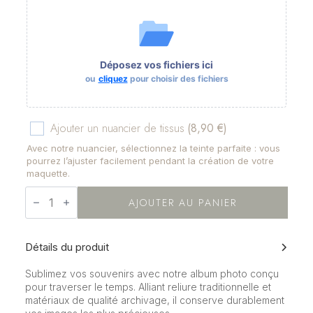
Déposez vos fichiers ici
ou
cliquez
pour choisir des fichiers
Ajouter un nuancier de tissus
(8,90 €)
Avec notre nuancier, sélectionnez la teinte parfaite : vous
pourrez l’ajuster facilement pendant la création de votre
maquette.
quantité
de
AJOUTER AU PANIER
Album
Studion
Premium
Détails du produit
Sublimez vos souvenirs avec notre album photo conçu
pour traverser le temps. Alliant reliure traditionnelle et
matériaux de qualité archivage, il conserve durablement