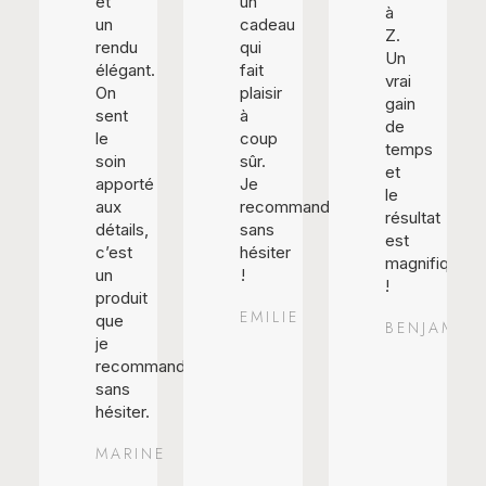
et
un
à
un
cadeau
Z.
rendu
qui
Un
élégant.
fait
vrai
On
plaisir
gain
sent
à
de
le
coup
temps
soin
sûr.
et
apporté
Je
le
aux
recommande
résultat
détails,
sans
est
c’est
hésiter
magnifique
un
!
!
produit
EMILIE
que
BENJAMIN
je
recommande
sans
hésiter.
MARINE