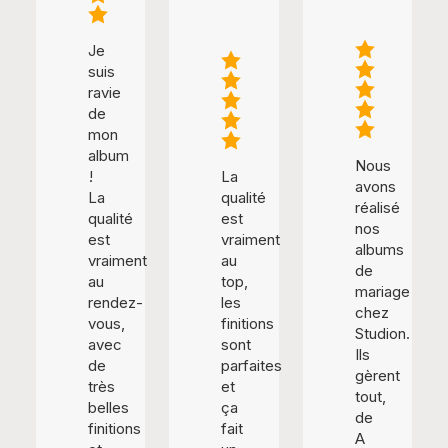
Je
suis
ravie
de
mon
album
Nous
!
La
avons
La
qualité
réalisé
qualité
est
nos
est
vraiment
albums
vraiment
au
de
au
top,
mariage
rendez-
les
chez
vous,
finitions
Studion.
avec
sont
Ils
de
parfaites
gèrent
très
et
tout,
belles
ça
de
finitions
fait
A