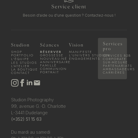
Service client
Besoin d'aide ou d'une question ?
Contactez-nous !
Services
Studion
Séances
Vision
pro
SHOP
RÉSERVER
MANIFESTE
PORTFOLIO
GROSSESSE
L'UNIVERS STUDION
SERVICES B2B
NOUVEAU-NÉ
ENGAGEMENTS
L'ÉQUIPE
CORPORATE
ANNIVERSAIRE
SUR-MESURE
LES STUDIOS
FAMILLE
PARTENARIATS
L'ATELIER
COMMUNION
AMBASSADEURS
LA BOUTIQUE
PORTRAIT
CARRIÈRES
CONTACT
Studion Photography
99, avenue G.-D. Charlotte
L-3441 Dudelange
(+352) 51 15 63
Du mardi au samedi