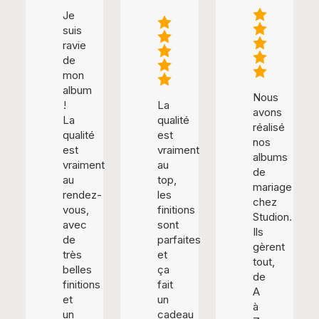
Je
suis
ravie
de
mon
album
Nous
!
La
avons
La
qualité
réalisé
qualité
est
nos
est
vraiment
albums
vraiment
au
de
au
top,
mariage
rendez-
les
chez
vous,
finitions
Studion.
avec
sont
Ils
de
parfaites
gèrent
très
et
tout,
belles
ça
de
finitions
fait
A
et
un
à
un
cadeau