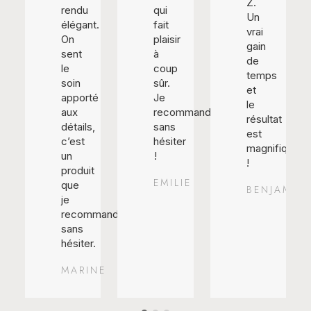
Z.
rendu
qui
Un
élégant.
fait
vrai
On
plaisir
gain
sent
à
de
le
coup
temps
soin
sûr.
et
apporté
Je
le
aux
recommande
résultat
détails,
sans
est
c’est
hésiter
magnifique
un
!
!
produit
EMILIE
que
BENJAMIN
je
recommande
sans
hésiter.
MARINE