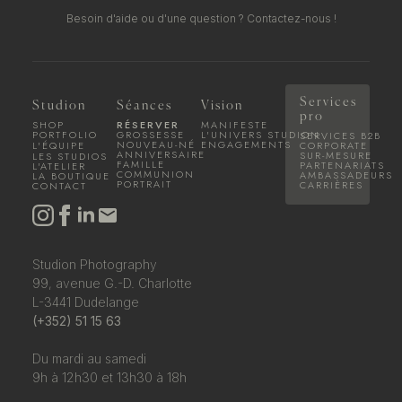
Besoin d'aide ou d'une question ?
Contactez-nous !
Services
Studion
Séances
Vision
pro
SHOP
RÉSERVER
MANIFESTE
PORTFOLIO
GROSSESSE
L'UNIVERS STUDION
SERVICES B2B
NOUVEAU-NÉ
ENGAGEMENTS
L'ÉQUIPE
CORPORATE
ANNIVERSAIRE
SUR-MESURE
LES STUDIOS
FAMILLE
PARTENARIATS
L'ATELIER
COMMUNION
AMBASSADEURS
LA BOUTIQUE
PORTRAIT
CARRIÈRES
CONTACT
Studion Photography
99, avenue G.-D. Charlotte
L-3441 Dudelange
(+352) 51 15 63
Du mardi au samedi
9h à 12h30 et 13h30 à 18h