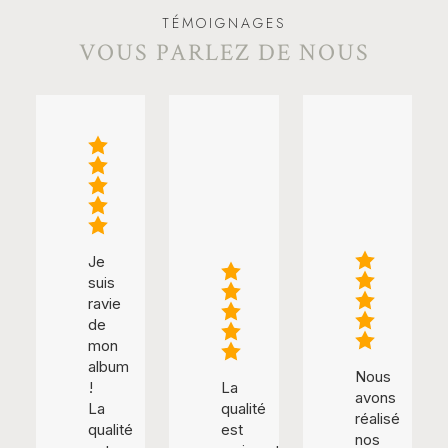
TÉMOIGNAGES
VOUS PARLEZ DE NOUS
Je
suis
ravie
de
mon
album
Nous
!
La
avons
La
qualité
réalisé
qualité
est
nos