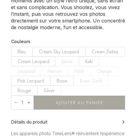
moments avec un style rétro unique, sans écran
et sans complication. Vous shootez, vous vivez
l’instant, puis vous retrouvez vos photos
directement sur votre smartphone. Un concentré
de nostalgie moderne, fun et accessible.
Couleurs
Bleu
Cream Sky Leopard
Cream Zebra
Cream Leopard
Jaune
Kaki
Leopard
Marron
Noir
Orange
Pink Leopard
Rose
Rose Gold
Rouge
Silver
quantité
de
AJOUTER AU PANIER
Time
Lens
Détails du produit
Les appareils photo TimeLens® réinventent l’expérience