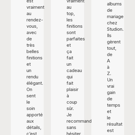
est
vraiment
albums
vraiment
au
de
au
top,
mariage
rendez-
les
chez
vous,
finitions
Studion.
avec
sont
Ils
de
parfaites
gèrent
très
et
tout,
belles
ça
de
finitions
fait
A
et
un
à
un
cadeau
Z.
rendu
qui
Un
élégant.
fait
vrai
On
plaisir
gain
sent
à
de
le
coup
temps
soin
sûr.
et
apporté
Je
le
aux
recommande
résultat
détails,
sans
est
c’est
hésiter