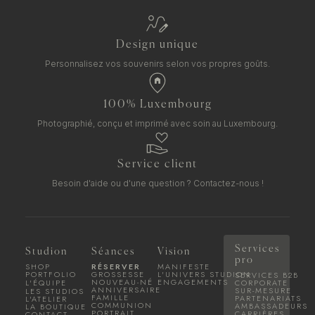
Design unique
Personnalisez vos souvenirs selon vos propres goûts.
100% Luxembourg
Photographié, conçu et imprimé avec soin au Luxembourg.
Service client
Besoin d'aide ou d'une question ?
Contactez-nous !
Services
Studion
Séances
Vision
pro
SHOP
RÉSERVER
MANIFESTE
PORTFOLIO
GROSSESSE
L'UNIVERS STUDION
SERVICES B2B
NOUVEAU-NÉ
ENGAGEMENTS
L'ÉQUIPE
CORPORATE
ANNIVERSAIRE
SUR-MESURE
LES STUDIOS
FAMILLE
PARTENARIATS
L'ATELIER
COMMUNION
AMBASSADEURS
LA BOUTIQUE
PORTRAIT
CARRIÈRES
CONTACT