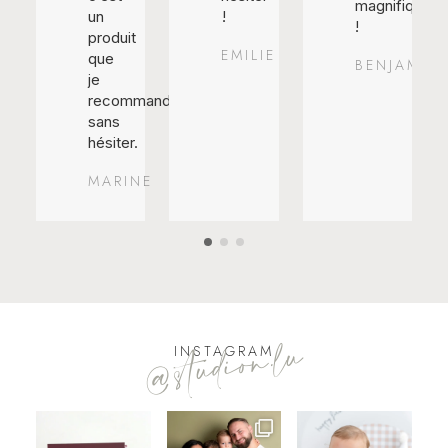
magnifique
un
!
!
produit
EMILIE
que
BENJAMIN
je
recommande
sans
hésiter.
MARINE
@studion.lu
INSTAGRAM