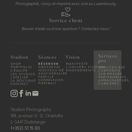
Photographié, conçu et imprimé avec soin au Luxembourg.
Service client
Besoin d'aide ou d'une question ?
Contactez-nous !
Services
Studion
Séances
Vision
pro
SHOP
RÉSERVER
MANIFESTE
PORTFOLIO
GROSSESSE
L'UNIVERS STUDION
SERVICES B2B
NOUVEAU-NÉ
ENGAGEMENTS
L'ÉQUIPE
CORPORATE
ANNIVERSAIRE
SUR-MESURE
LES STUDIOS
FAMILLE
PARTENARIATS
L'ATELIER
COMMUNION
AMBASSADEURS
LA BOUTIQUE
PORTRAIT
CARRIÈRES
CONTACT
Studion Photography
99, avenue G.-D. Charlotte
L-3441 Dudelange
(+352) 51 15 63