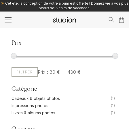
Cet été, la conception de votre album est offerte ! Donnez vie à vos plus
beaux souvenirs de vacances.
Search
for:
Prix
Prix
Prix
FILTRER
Prix :
30 €
—
430 €
min
max
Catégorie
Cadeaux & objets photos
(1)
Impressions photos
(1)
Livres & albums photos
(1)