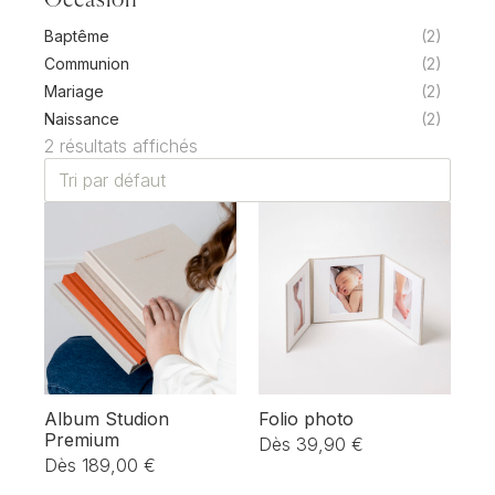
Occasion
Baptême
(2)
Communion
(2)
Mariage
(2)
Naissance
(2)
2 résultats affichés
Album Studion
Folio photo
Premium
Dès
39,90
€
Dès
189,00
€