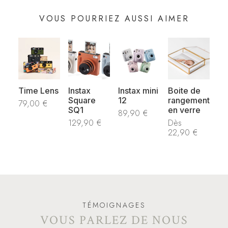
VOUS POURRIEZ AUSSI AIMER
Time Lens
Instax
Instax mini
Boite de
Square
12
rangement
79,00
€
SQ1
en verre
89,90
€
129,90
€
Dès
22,90
€
TÉMOIGNAGES
VOUS PARLEZ DE NOUS