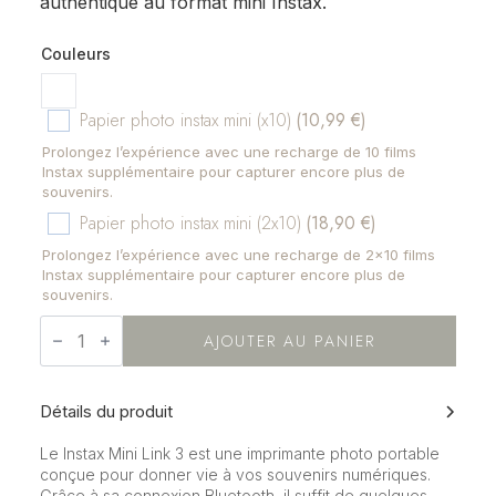
authentique au format mini Instax.
Couleurs
Papier photo instax mini (x10)
(10,99 €)
Prolongez l’expérience avec une recharge de 10 films
Instax supplémentaire pour capturer encore plus de
souvenirs.
Papier photo instax mini (2x10)
(18,90 €)
Prolongez l’expérience avec une recharge de 2x10 films
Instax supplémentaire pour capturer encore plus de
souvenirs.
quantité
de
AJOUTER AU PANIER
Instax
mini
link
3
Détails du produit
Le Instax Mini Link 3 est une imprimante photo portable
conçue pour donner vie à vos souvenirs numériques.
Grâce à sa connexion Bluetooth, il suffit de quelques