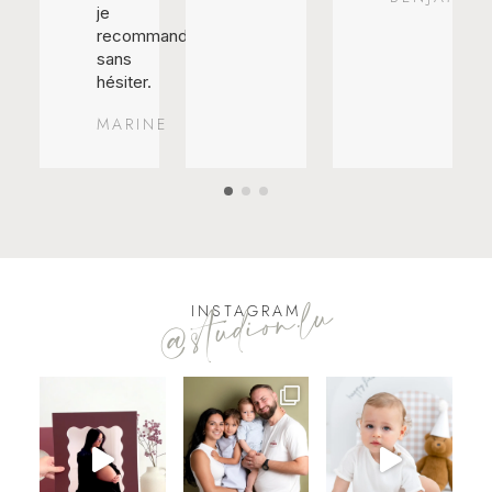
je
recommande
sans
hésiter.
MARINE
@studion.lu
INSTAGRAM