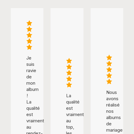
Je
suis
ravie
de
mon
album
Nous
!
La
avons
La
qualité
réalisé
qualité
est
nos
est
vraiment
albums
vraiment
au
de
au
top,
mariage
rendez-
les