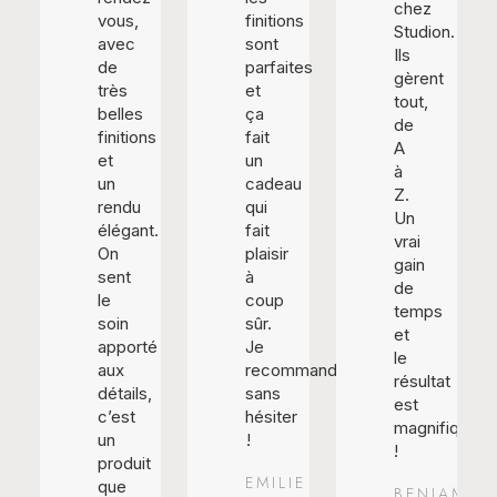
chez
vous,
finitions
Studion.
avec
sont
Ils
de
parfaites
gèrent
très
et
tout,
belles
ça
de
finitions
fait
A
et
un
à
un
cadeau
Z.
rendu
qui
Un
élégant.
fait
vrai
On
plaisir
gain
sent
à
de
le
coup
temps
soin
sûr.
et
apporté
Je
le
aux
recommande
résultat
détails,
sans
est
c’est
hésiter
magnifique
un
!
!
produit
EMILIE
que
BENJAMIN