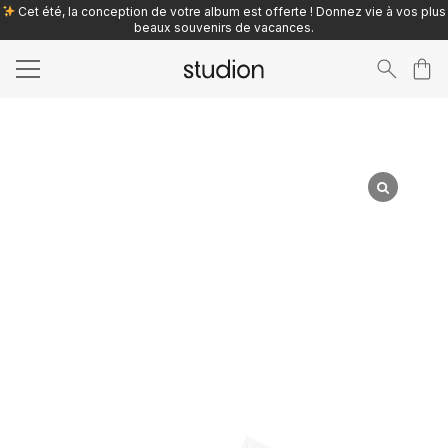
Cet été, la conception de votre album est offerte ! Donnez vie à vos plus
beaux souvenirs de vacances.
Search
for: