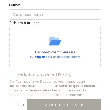
Format
Fichiers à utiliser
Déposez vos fichiers ici
ou
cliquez
pour choisir des fichiers
Vérification & ajustement
(9,90 €)
Confiez-nous la vérification de vos images avant
impression. Nous effectuons un contrôle qualité attentif :
colorimétrie, légères retouches et optimisation du
recadrage pour un rendu parfaitement harmonieux.
quantité
de
AJOUTER AU PANIER
Pack