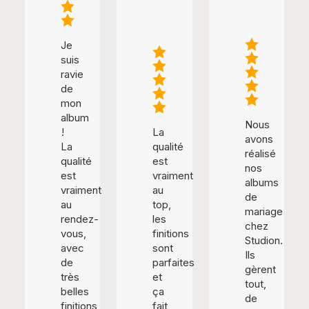
Je
suis
ravie
de
mon
album
Nous
!
La
avons
La
qualité
réalisé
qualité
est
nos
est
vraiment
albums
vraiment
au
de
au
top,
mariage
rendez-
les
chez
vous,
finitions
Studion.
avec
sont
Ils
de
parfaites
gèrent
très
et
tout,
belles
ça
de
finitions
fait