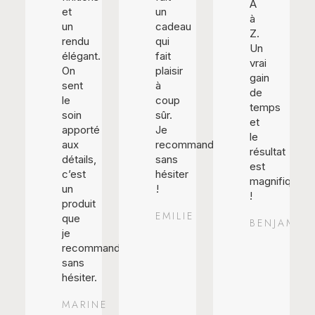
A
et
un
à
un
cadeau
Z.
rendu
qui
Un
élégant.
fait
vrai
On
plaisir
gain
sent
à
de
le
coup
temps
soin
sûr.
et
apporté
Je
le
aux
recommande
résultat
détails,
sans
est
c’est
hésiter
magnifique
un
!
!
produit
EMILIE
que
BENJAMIN
je
recommande
sans
hésiter.
MARINE