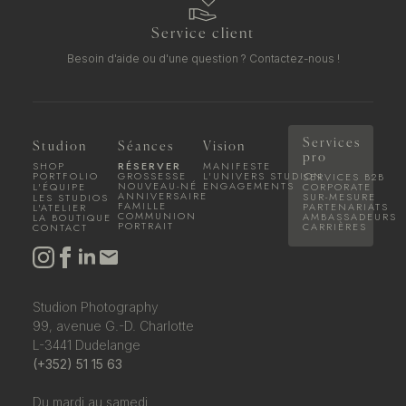
Service client
Besoin d'aide ou d'une question ?
Contactez-nous !
Services
Studion
Séances
Vision
pro
SHOP
RÉSERVER
MANIFESTE
PORTFOLIO
GROSSESSE
L'UNIVERS STUDION
SERVICES B2B
NOUVEAU-NÉ
ENGAGEMENTS
L'ÉQUIPE
CORPORATE
ANNIVERSAIRE
SUR-MESURE
LES STUDIOS
FAMILLE
PARTENARIATS
L'ATELIER
COMMUNION
AMBASSADEURS
LA BOUTIQUE
PORTRAIT
CARRIÈRES
CONTACT
Studion Photography
99, avenue G.-D. Charlotte
L-3441 Dudelange
(+352) 51 15 63
Du mardi au samedi